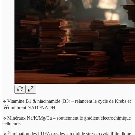
🔹Vitamine B1 & niacinamide (B3) – relancent le cycle de Krebs et
rééquilibrent NAD⁺/NADH.
🔹Minéraux Na/K/Mg/Ca – soutiennent le gradient électrochimique
cellulaire.
🔹Élimination des PUFA oxydés – réduit le stress oxydatif lipidique.