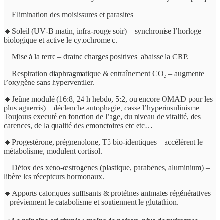
🔹Elimination des moisissures et parasites
🔹Soleil (UV‑B matin, infra‑rouge soir) – synchronise l’horloge
biologique et active le cytochrome c.
🔹Mise à la terre – draine charges positives, abaisse la CRP.
🔹Respiration diaphragmatique & entraînement CO₂ – augmente
l’oxygène sans hyperventiler.
🔹Jeûne modulé (16:8, 24 h hebdo, 5:2, ou encore OMAD pour les
plus aguerris) – déclenche autophagie, casse l’hyperinsulinisme.
Toujours executé en fonction de l’age, du niveau de vitalité, des
carences, de la qualité des emonctoires etc etc…
🔹Progestérone, prégnenolone, T3 bio‑identiques – accélèrent le
métabolisme, modulent cortisol.
🔹Détox des xéno‑œstrogènes (plastique, parabènes, aluminium) –
libère les récepteurs hormonaux.
🔹Apports caloriques suffisants & protéines animales régénératives
– préviennent le catabolisme et soutiennent le glutathion.