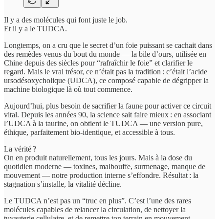
Il y a des molécules qui font juste le job.
Et il y a le TUDCA.
Longtemps, on a cru que le secret d’un foie puissant se cachait dans
des remèdes venus du bout du monde — la bile d’ours, utilisée en
Chine depuis des siècles pour “rafraîchir le foie” et clarifier le
regard. Mais le vrai trésor, ce n’était pas la tradition : c’était l’acide
ursodésoxycholique (UDCA), ce composé capable de dégripper la
machine biologique là où tout commence.
Aujourd’hui, plus besoin de sacrifier la faune pour activer ce circuit
vital. Depuis les années 90, la science sait faire mieux : en associant
l’UDCA à la taurine, on obtient le TUDCA — une version pure,
éthique, parfaitement bio-identique, et accessible à tous.
La vérité ?
On en produit naturellement, tous les jours. Mais à la dose du
quotidien moderne — toxines, malbouffe, surmenage, manque de
mouvement — notre production interne s’effondre. Résultat : la
stagnation s’installe, la vitalité décline.
Le TUDCA n’est pas un “truc en plus”. C’est l’une des rares
molécules capables de relancer la circulation, de nettoyer la
tuyauterie cellulaire, et de remettre ton terrain en mouvement.