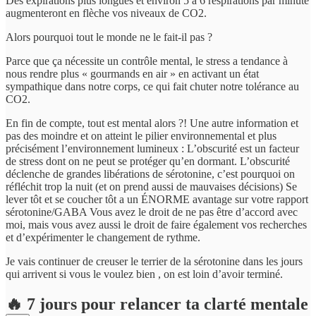
Des expirations plus longues et environ 5 à 6 respirations par minute
augmenteront en flèche vos niveaux de CO2.
Alors pourquoi tout le monde ne le fait-il pas ?
Parce que ça nécessite un contrôle mental, le stress a tendance à
nous rendre plus « gourmands en air » en activant un état
sympathique dans notre corps, ce qui fait chuter notre tolérance au
CO2.
En fin de compte, tout est mental alors ?! Une autre information et
pas des moindre et on atteint le pilier environnemental et plus
précisément l’environnement lumineux : L’obscurité est un facteur
de stress dont on ne peut se protéger qu’en dormant. L’obscurité
déclenche de grandes libérations de sérotonine, c’est pourquoi on
réfléchit trop la nuit (et on prend aussi de mauvaises décisions) Se
lever tôt et se coucher tôt a un ÉNORME avantage sur votre rapport
sérotonine/GABA Vous avez le droit de ne pas être d’accord avec
moi, mais vous avez aussi le droit de faire également vos recherches
et d’expérimenter le changement de rythme.
Je vais continuer de creuser le terrier de la sérotonine dans les jours
qui arrivent si vous le voulez bien , on est loin d’avoir terminé.
🔥
7 jours pour relancer ta clarté mentale