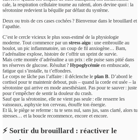
cale, la respiration cellulaire tourne au ralenti, alors devine quoi : la
sérotonine redevient la béquille par défaut du système.
Deux ou trois de ces cases cochées ? Bienvenue dans le brouillard et
l’apathie.
C’est le cercle vicieux le plus sous-estimé de la physiologie
moderne. Tout commence par un
stress aigu
: une embrouille au
boulot, un pic inflammatoire, un coup de fil anxiogène… Bam,
l’adrénaline explose, histoire de t’offrir un sprint de survie.
Mais cette montée d’adrénaline a un prix : elle puise sans pitié dans
tes réserves de glucose. Résultat ?
Hypoglycémie
en embuscade,
fatigue qui s’installe, tu t’effondres.
Le corps ne lâche pas l’affaire : il déclenche le
plan B
. D’abord le
cortisol pour te maintenir debout, puis – quand la corde est usée – la
sérotonine qui arrive en mode anesthésiant. Pas pour te sauver : juste
pour t’empêcher de sentir la douleur du crash.
Sauf que la sérotonine, elle ne vient pas seule : elle resserre les
vaisseaux, asphyxie ton cerveau, étouffe ton énergie.
Et là, le piège se referme : tu te sens nul, sans jus, sans clarté, alors tu
stresses… et la boucle recommence, encore et encore.
⚡
Sortir du brouillard : réactiver le