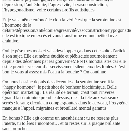
dépression, l’anhédonie, l’agressivité, la vasoconstriction,
l’hypogonadisme, voire certains profils autistiques.
Et je vais même enfoncé le clou la vérité est que la sérotonine est
l’hormone de la
défaite/dépression/anhédonie/agressivité/vasoconstriction/hypogonad
elle est toxique en excès et vous transforme en une petite larve
craintive.
Oui je pèse mes mots et vais développer ça dans cette suite d’article
à son sujet. Elle est même étudiée et plébiscitée sournoisement
depuis des décennies par les gouverneMENTs mondialistes car elle
est le premier vecteur d’asservissement silencieux des foules. C’est
bon je vous ai assez mis l’eau à la bouche ? On continue
On nous bassine depuis des décennies : la sérotonine serait la
“happy hormone”, le petit shot de bonheur biochimique. Belle
opération marketing ! La réalité de terrain, c’est tout l’inverse.
Quand la sérotonine prend le dessus, c’est la fête aux vaisseaux
serrés : le sang circule au compte-gouttes dans le cerveau, l’oxygène
manque à l’appel, migraines et brouillard mental garantis.
En bonus ? Elle agit comme un anesthésiant : tu ne ressens plus
l’alerte, tu tolères l’inconfort… et tu restes sur la plaque brûlante
sans broncher.