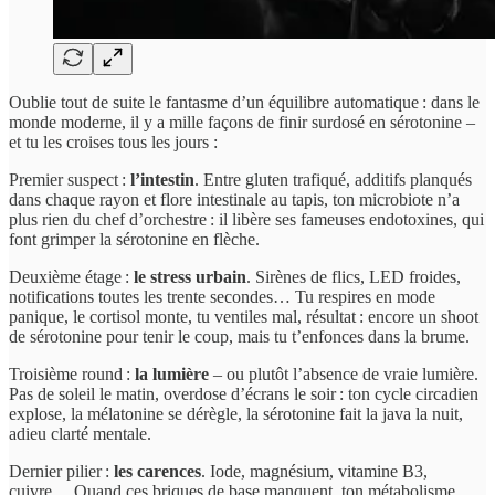
Oublie tout de suite le fantasme d’un équilibre automatique : dans le
monde moderne, il y a mille façons de finir surdosé en sérotonine –
et tu les croises tous les jours :
Premier suspect :
l’intestin
. Entre gluten trafiqué, additifs planqués
dans chaque rayon et flore intestinale au tapis, ton microbiote n’a
plus rien du chef d’orchestre : il libère ses fameuses endotoxines, qui
font grimper la sérotonine en flèche.
Deuxième étage :
le stress urbain
. Sirènes de flics, LED froides,
notifications toutes les trente secondes… Tu respires en mode
panique, le cortisol monte, tu ventiles mal, résultat : encore un shoot
de sérotonine pour tenir le coup, mais tu t’enfonces dans la brume.
Troisième round :
la lumière
– ou plutôt l’absence de vraie lumière.
Pas de soleil le matin, overdose d’écrans le soir : ton cycle circadien
explose, la mélatonine se dérègle, la sérotonine fait la java la nuit,
adieu clarté mentale.
Dernier pilier :
les carences
. Iode, magnésium, vitamine B3,
cuivre… Quand ces briques de base manquent, ton métabolisme