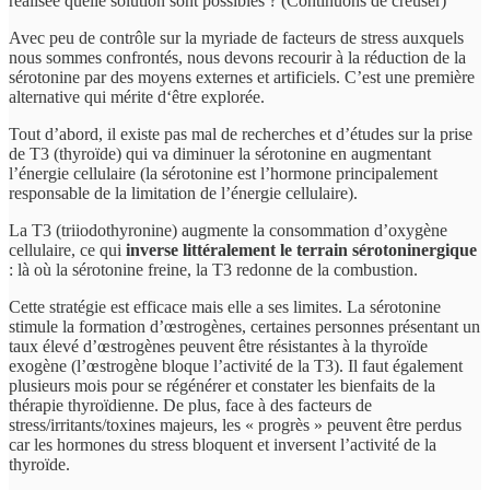
réalisée quelle solution sont possibles ? (Continuons de creuser)
Avec peu de contrôle sur la myriade de facteurs de stress auxquels
nous sommes confrontés, nous devons recourir à la réduction de la
sérotonine par des moyens externes et artificiels. C’est une première
alternative qui mérite d‘être explorée.
Tout d’abord, il existe pas mal de recherches et d’études sur la prise
de T3 (thyroïde) qui va diminuer la sérotonine en augmentant
l’énergie cellulaire (la sérotonine est l’hormone principalement
responsable de la limitation de l’énergie cellulaire).
La T3 (triiodothyronine) augmente la consommation d’oxygène
cellulaire, ce qui
inverse littéralement le terrain sérotoninergique
: là où la sérotonine freine, la T3 redonne de la combustion.
Cette stratégie est efficace mais elle a ses limites. La sérotonine
stimule la formation d’œstrogènes, certaines personnes présentant un
taux élevé d’œstrogènes peuvent être résistantes à la thyroïde
exogène (l’œstrogène bloque l’activité de la T3). Il faut également
plusieurs mois pour se régénérer et constater les bienfaits de la
thérapie thyroïdienne. De plus, face à des facteurs de
stress/irritants/toxines majeurs, les « progrès » peuvent être perdus
car les hormones du stress bloquent et inversent l’activité de la
thyroïde.