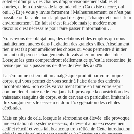
soleil et d’air pur, des chaînes d’approvisionnement stables et
courtes, et loin du stress de la grande ville. (Ca existe encore, oui
oui…) Et je vous y invite fortement ! Malheureusement, ce n’est pas
possible ou faisable pour la plupart des gens, “changer et choisir leur
environnement”. En fait si c’est faisable mais je modère mon
discours c’est nécessaire pour faire passer l’information…
Nous avons des obligations, des relations et des emplois qui nous
maintiennent ancrés dans l’agitation des grandes villes. Absolument
rien n’est fait pour améliorer les choses ou vous permettre d’initier
un tant soit peu ces changements. Je vais aller un peu plus loin :
Lorsque les gens comprendront réellement ce qu’est la sérotonine, je
pense que nous passerons de 30% de réveillés à 60%
La sérotonine est en fait un analgésique produit par votre propre
corps, qui vous permet de vous sentir à l’aise dans des endroits
inconfortables. Son excès va vraiment foutre en l’air votre esprit
comme rien d’autre ne le fera jamais Il provoque la constriction des
vaisseaux sanguins du corps, et du cerveau en particulier, limitant le
flux sanguin vers le cerveau et donc l’oxygénation des cellules
cérébrales.
Mais en plus de cela, lorsque la sérotonine est élevée, elle provoque
une excitation du système nerveux, il devient alors excessivement
actif et réactif et vous fait beaucoup trop réfléchir. Cette introduction