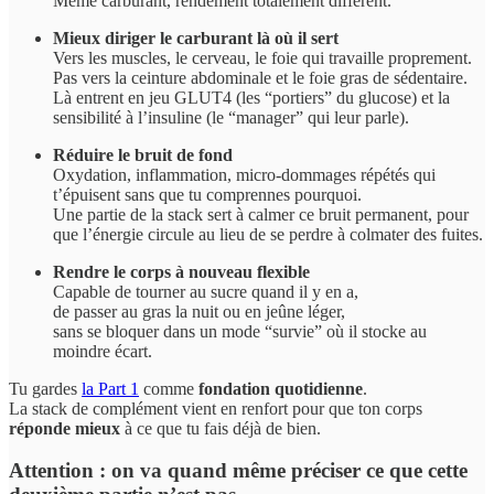
Même carburant, rendement totalement différent.
Mieux diriger le carburant là où il sert
Vers les muscles, le cerveau, le foie qui travaille proprement.
Pas vers la ceinture abdominale et le foie gras de sédentaire.
Là entrent en jeu GLUT4 (les “portiers” du glucose) et la
sensibilité à l’insuline (le “manager” qui leur parle).
Réduire le bruit de fond
Oxydation, inflammation, micro-dommages répétés qui
t’épuisent sans que tu comprennes pourquoi.
Une partie de la stack sert à calmer ce bruit permanent, pour
que l’énergie circule au lieu de se perdre à colmater des fuites.
Rendre le corps à nouveau flexible
Capable de tourner au sucre quand il y en a,
de passer au gras la nuit ou en jeûne léger,
sans se bloquer dans un mode “survie” où il stocke au
moindre écart.
Tu gardes
la Part 1
comme
fondation quotidienne
.
La stack de complément vient en renfort pour que ton corps
réponde mieux
à ce que tu fais déjà de bien.
Attention : on va quand même préciser ce que cette