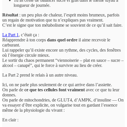
Tu as cessé de balancer sucre et gras dans le même tuyau à
longueur de journée.
Résultat
: un peu plus de chaleur, l’esprit moins brumeux, parfois
un regain de motivation que tu n’expliques pas vraiment.
C’est le signe que ton métabolisme se souvient de ce qu’il sait faire.
La Part 1
, c’était ça :
Réapprendre à ton corps
dans quel ordre
il aime recevoir le
carburant.
Lui rappeler qu’il existe encore un rythme, des cycles, des fenêtres
où l’énergie circule mieux.
Le sortir du chaos permanent “viennoiserie – plat en sauce – sucre –
alcool – canapé”, qui le force à survivre au lieu de créer.
La Part 2 prend le relais à un autre niveau.
Ici, on ne parle plus seulement de ce qui arrive dans l’assiette.
On parle de
ce que tes cellules font vraiment
avec ce que tu leur
donnes.
On parle de mitochondries, de GLUT4, d’AMPK, d’insuline — On
va essayer d’être explicite, on vulgarise tout en gardant l’essence
même de la physiologie du vivant :
En clair :