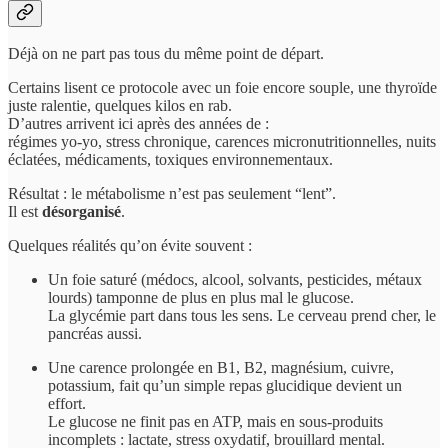
Déjà on ne part pas tous du même point de départ.
Certains lisent ce protocole avec un foie encore souple, une thyroïde
juste ralentie, quelques kilos en rab.
D’autres arrivent ici après des années de :
régimes yo-yo, stress chronique, carences micronutritionnelles, nuits
éclatées, médicaments, toxiques environnementaux.
Résultat : le métabolisme n’est pas seulement “lent”.
Il est
désorganisé
.
Quelques réalités qu’on évite souvent :
Un foie saturé (médocs, alcool, solvants, pesticides, métaux
lourds) tamponne de plus en plus mal le glucose.
La glycémie part dans tous les sens. Le cerveau prend cher, le
pancréas aussi.
Une carence prolongée en B1, B2, magnésium, cuivre,
potassium, fait qu’un simple repas glucidique devient un
effort.
Le glucose ne finit pas en ATP, mais en sous-produits
incomplets : lactate, stress oxydatif, brouillard mental.