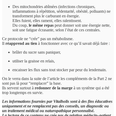
Des mitochondries abîmées (infections chroniques,
inflammations à répétition, sédentarité, obésité, polluants) ne
transforment plus le carburant en énergie.
Elles fuient, elles rament, elles ralentissent.
Du coup,
le même repas
peut donner soit une énergie nette,
soit une fatigue écrasante, selon l’état de ces centrales.
Ce protocole ne “crée” pas un métabolisme.
Il
réapprend au tien
à fonctionner avec ce qu’il savait déjà faire :
brûler du sucre sans paniquer,
utiliser la graisse en relais,
encaisser les flux sans tout stocker par peur du lendemain.
On le verra dans la suite de l’article les compléments de la Part 2 ne
sont pas là pour “remplacer” la base.
Ils servent surtout à
redonner de la marge
à un système qui a été
trop longtemps en survie.
Les informations fournies par Vitalholis sont à des fins éducatives
uniquement et ne remplacent pas des conseils, un diagnostic ou
un traitement médical ou naturopathique personnalisé.
La lecture de ce contenu ne crée pas de relation médecin–patient