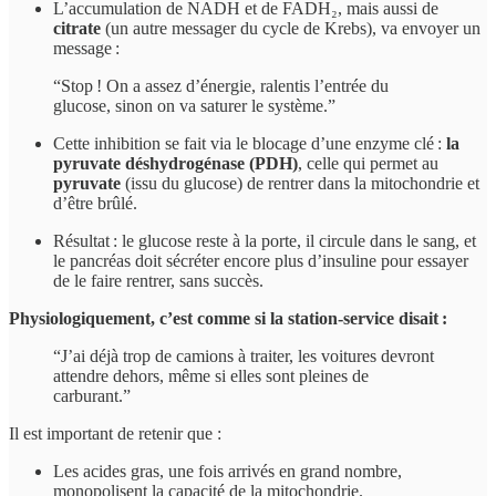
L’accumulation de NADH et de FADH₂, mais aussi de
citrate
(un autre messager du cycle de Krebs), va envoyer un
message :
“Stop ! On a assez d’énergie, ralentis l’entrée du
glucose, sinon on va saturer le système.”
Cette inhibition se fait via le blocage d’une enzyme clé :
la
pyruvate déshydrogénase (PDH)
, celle qui permet au
pyruvate
(issu du glucose) de rentrer dans la mitochondrie et
d’être brûlé.
Résultat : le glucose reste à la porte, il circule dans le sang, et
le pancréas doit sécréter encore plus d’insuline pour essayer
de le faire rentrer, sans succès.
Physiologiquement, c’est comme si la station-service disait :
“J’ai déjà trop de camions à traiter, les voitures devront
attendre dehors, même si elles sont pleines de
carburant.”
Il est important de retenir que :
Les acides gras, une fois arrivés en grand nombre,
monopolisent la capacité de la mitochondrie.