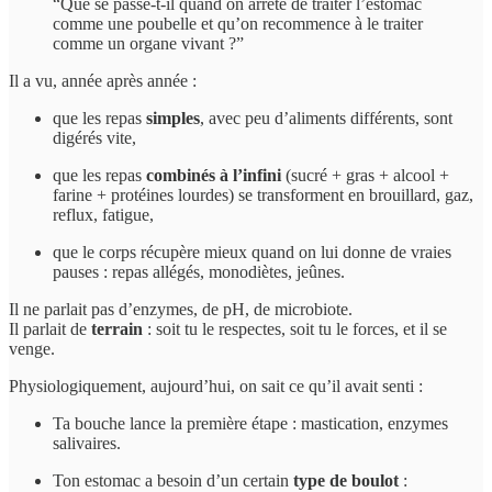
“Que se passe-t-il quand on arrête de traiter l’estomac
comme une poubelle et qu’on recommence à le traiter
comme un organe vivant ?”
Il a vu, année après année :
que les repas
simples
, avec peu d’aliments différents, sont
digérés vite,
que les repas
combinés à l’infini
(sucré + gras + alcool +
farine + protéines lourdes) se transforment en brouillard, gaz,
reflux, fatigue,
que le corps récupère mieux quand on lui donne de vraies
pauses : repas allégés, monodiètes, jeûnes.
Il ne parlait pas d’enzymes, de pH, de microbiote.
Il parlait de
terrain
: soit tu le respectes, soit tu le forces, et il se
venge.
Physiologiquement, aujourd’hui, on sait ce qu’il avait senti :
Ta bouche lance la première étape : mastication, enzymes
salivaires.
Ton estomac a besoin d’un certain
type de boulot
: