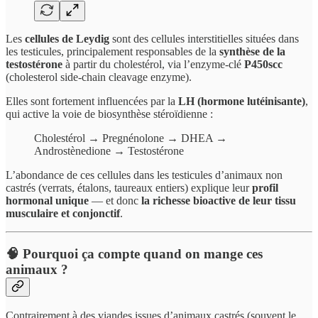
Les
cellules de Leydig
sont des cellules interstitielles situées dans
les testicules, principalement responsables de la
synthèse de la
testostérone
à partir du cholestérol, via l’enzyme-clé
P450scc
(cholesterol side-chain cleavage enzyme).
Elles sont fortement influencées par la
LH (hormone lutéinisante)
,
qui active la voie de biosynthèse stéroïdienne :
Cholestérol → Pregnénolone → DHEA →
Androstènedione → Testostérone
L’abondance de ces cellules dans les testicules d’animaux non
castrés (verrats, étalons, taureaux entiers) explique leur
profil
hormonal unique
— et donc
la richesse bioactive de leur tissu
musculaire et conjonctif
.
🧠
Pourquoi ça compte quand on mange ces
animaux ?
Contrairement à des viandes issues d’animaux castrés (souvent le