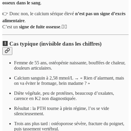
osseux dans le sang
.
👉 Donc non, le calcium sérique élevé
n’est pas un signe d’excès
alimentaire
.
C’est un
signe de fuite osseuse
.🤷‍♂️
🩻 Cas typique (invisible dans les chiffres)
Femme de 55 ans, ostéopénie naissante, bouffées de chaleur,
douleurs articulaires.
Calcium sanguin à 2,58 mmol/L → « Rien d’alarmant, mais
on va éviter le fromage, hein madame ? »
Diète végétale, peu de protéines, beaucoup d’oxalates,
carence en K2 non diagnostiquée.
Résultat : la PTH tourne à plein régime, l’os se vide
silencieusement.
Trois ans plus tard : ostéoporose sévère, fracture du poignet,
puis tassement vertébral.